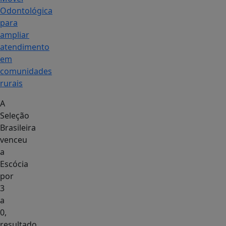
Odontológica
para
ampliar
atendimento
em
comunidades
rurais
A
Seleção
Brasileira
venceu
a
Escócia
por
3
a
0,
resultado