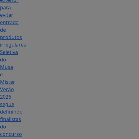
exterior
para
evitar
entrada
de
produtos
irregulares
Seletiva
do
Musa
e
Mister
Verão
2026
segue
definindo
finalistas
do
concurso