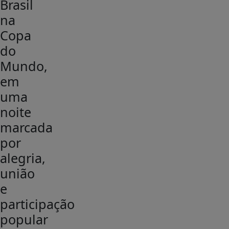
Brasil
na
Copa
do
Mundo,
em
uma
noite
marcada
por
alegria,
união
e
participação
popular