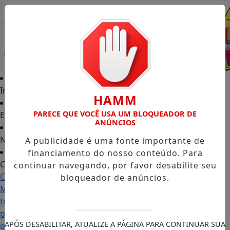
Entrar
Início
HAMM
PARECE QUE VOCÊ USA UM BLOQUEADOR DE
Edições
ANÚNCIOS
Notícias
A publicidade é uma fonte importante de
financiamento do nosso conteúdo. Para
Contato
continuar navegando, por favor desabilite seu
Carol
bloqueador de anúncios.
Monteiro:
trajetória
política
APÓS DESABILITAR, ATUALIZE A PÁGINA PARA CONTINUAR SUA
ganha