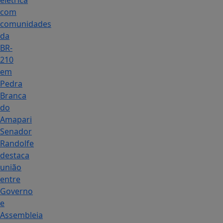
elétrica
com
comunidades
da
BR-
210
em
Pedra
Branca
do
Amapari
Senador
Randolfe
destaca
união
entre
Governo
e
Assembleia