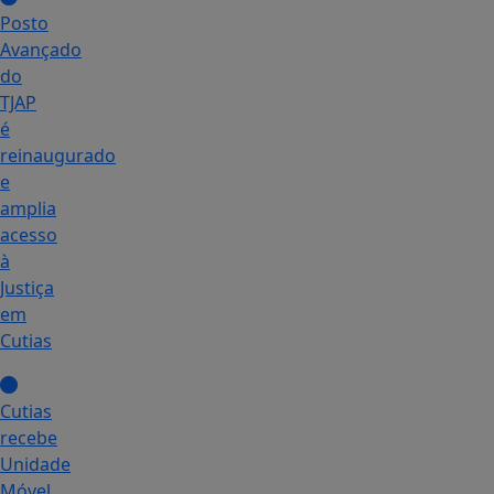
Posto
Avançado
do
TJAP
é
reinaugurado
e
amplia
acesso
à
Justiça
em
Cutias
Cutias
recebe
Unidade
Móvel