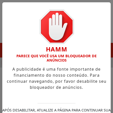
Entrar
HAMM
MENU
PARECE QUE VOCÊ USA UM BLOQUEADOR DE
ANÚNCIOS
HA DESTAQUE EM PORTO GRANDE COM ATUAÇÃO VOLTADA AO 
A publicidade é uma fonte importante de
financiamento do nosso conteúdo. Para
continuar navegando, por favor desabilite seu
NOTÍCIAS/INFRAESTRUTURA
bloqueador de anúncios.
Implantação da 11ª
Superintendência Regional
(SR) Codevasf no Amapá
APÓS DESABILITAR, ATUALIZE A PÁGINA PARA CONTINUAR SUA