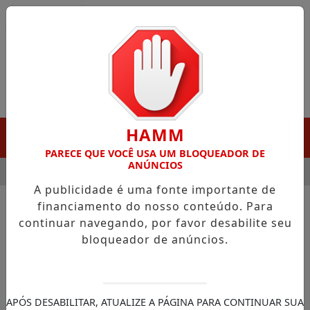
Entrar
HAMM
MENU
PARECE QUE VOCÊ USA UM BLOQUEADOR DE
ANÚNCIOS
ESTAQUE EM PORTO GRANDE COM ATUAÇÃO VOLTADA AO MUNI
A publicidade é uma fonte importante de
financiamento do nosso conteúdo. Para
continuar navegando, por favor desabilite seu
NOTÍCIAS/AGRO
bloqueador de anúncios.
Guias do Bioparque de
Macapá são capacitados
Sobre dados técnicos de áreas de
APÓS DESABILITAR, ATUALIZE A PÁGINA PARA CONTINUAR SUA