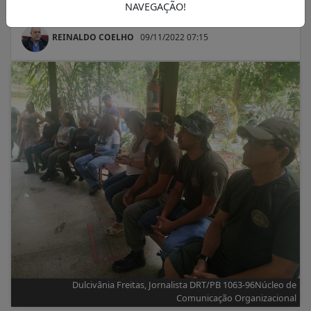
ressacas
NAVEGAÇÃO!
REINALDO COELHO
09/11/2022 07:15
Dulcivânia Freitas, Jornalista DRT/PB 1063-96Núcleo de
Comunicação Organizacional