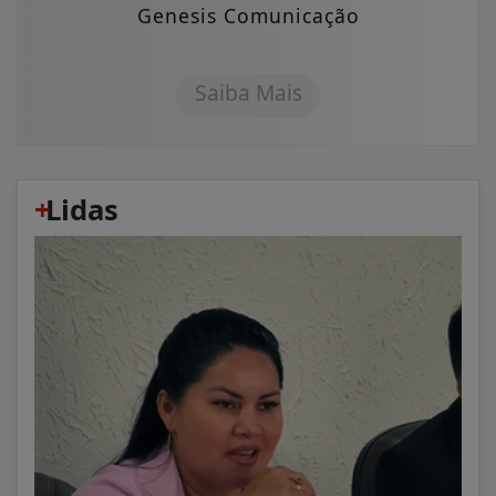
Genesis Comunicação
Saiba Mais
+
Lidas