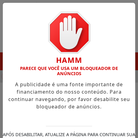
Entrar
HAMM
MENU
PARECE QUE VOCÊ USA UM BLOQUEADOR DE
ANÚNCIOS
HA DESTAQUE EM PORTO GRANDE COM ATUAÇÃO VOLTADA AO 
A publicidade é uma fonte importante de
financiamento do nosso conteúdo. Para
continuar navegando, por favor desabilite seu
NOTÍCIAS/NOTÍCIAS LOCAL
bloqueador de anúncios.
Governo do Amapá realiza
mais de 4 mil atendimentos
em cinco dias de ação de
APÓS DESABILITAR, ATUALIZE A PÁGINA PARA CONTINUAR SUA