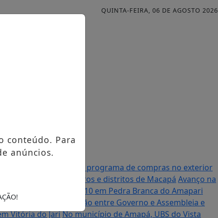
QUINTA-FEIRA, 06 DE AGOSTO 2026
o conteúdo. Para
de anúncios.
al anuncia mudanças no programa de compras no exterior
urso contemplando bairros e distritos de Macapá
Avanço na
om comunidades da BR-210 em Pedra Branca do Amapari
AÇÃO!
r Randolfe destaca união entre Governo e Assembleia e
 Vitória do Jari
No município de Amapá, UBS do Vista