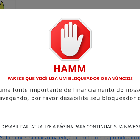
HAMM
PARECE QUE VOCÊ USA UM BLOQUEADOR DE ANÚNCIOS
 uma fonte importante de financiamento do noss
avegando, por favor desabilite seu bloqueador 
rto Grande com atuação voltada ao município
Receita Feder
sa e Mister Verão 2026 segue definindo finalistas do conc
s de Amapá
MP debate precariedade de energia elétrica c
 DESABILITAR, ATUALIZE A PÁGINA PARA CONTINUAR SUA NAVEG
a Legislativa em convenção com grande mobilização
Senado
o Saber encerra mais uma edição com foco no aprendizado em