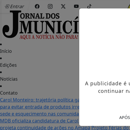
Entrar
Início
Edições
Notícias
A publicidade é
continuar n
Contato
Carol Monteiro: trajetória política ganha destaque em Po
para evitar entrada de produtos irregulares
Seletiva do Mu
sede e esquecimento nas comunidades: as duas realidade
APÓS
MDB oficializa candidatura de Carol Monteiro à Assemblei
projeta continuidade de ações no Amapá
Projeto Férias d