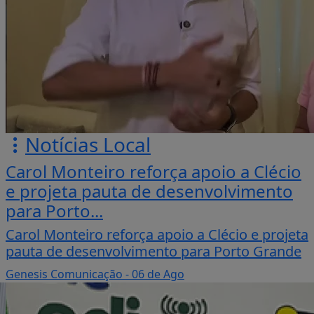
Notícias Local
Carol Monteiro reforça apoio a Clécio
e projeta pauta de desenvolvimento
para Porto...
Carol Monteiro reforça apoio a Clécio e projeta
pauta de desenvolvimento para Porto Grande
Genesis Comunicação
- 06 de Ago