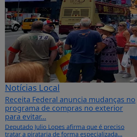
Notícias Local
Receita Federal anuncia mudanças no
programa de compras no exterior
para evitar...
Deputado Julio Lopes afirma que é preciso
tratar a pirataria de forma especializada...