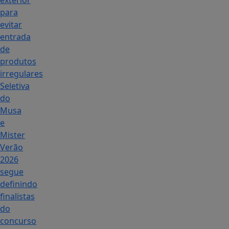
exterior
para
evitar
entrada
de
produtos
irregulares
Seletiva
do
Musa
e
Mister
Verão
2026
segue
definindo
finalistas
do
concurso