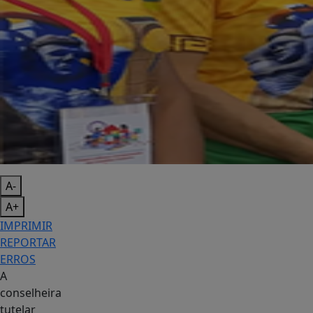
A-
A+
IMPRIMIR
REPORTAR
ERROS
A
conselheira
tutelar