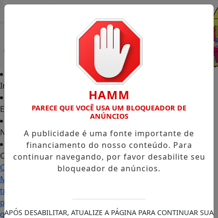
Entrar
Início
HAMM
PARECE QUE VOCÊ USA UM BLOQUEADOR DE
Edições
ANÚNCIOS
Notícias
A publicidade é uma fonte importante de
financiamento do nosso conteúdo. Para
Contato
continuar navegando, por favor desabilite seu
Carol
bloqueador de anúncios.
Monteiro:
trajetória
política
APÓS DESABILITAR, ATUALIZE A PÁGINA PARA CONTINUAR SUA
ganha