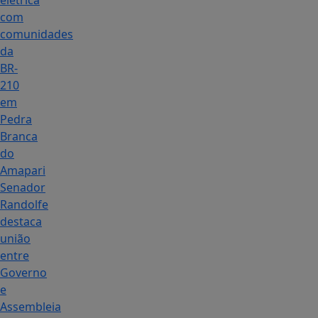
elétrica
com
comunidades
da
BR-
210
em
Pedra
Branca
do
Amapari
Senador
Randolfe
destaca
união
entre
Governo
e
Assembleia