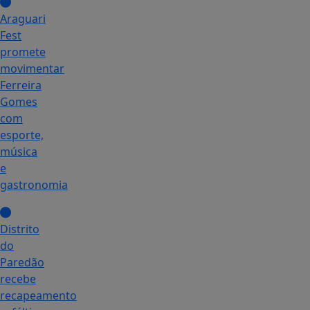
Araguari
Fest
promete
movimentar
Ferreira
Gomes
com
esporte,
música
e
gastronomia
Distrito
do
Paredão
recebe
recapeamento