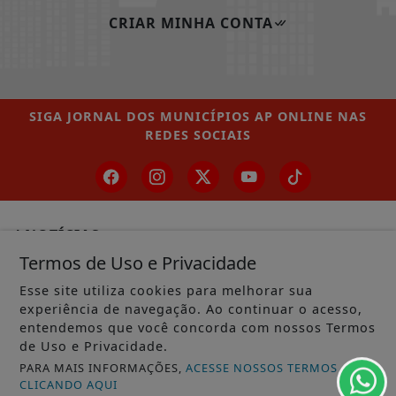
CRIAR MINHA CONTA
SIGA
JORNAL DOS MUNICÍPIOS AP ONLINE
NAS
REDES SOCIAIS
/ NOTÍCIAS
Termos de Uso e Privacidade
MUNICÍPIOS GERAL
Esse site utiliza cookies para melhorar sua
MACAPÁ
experiência de navegação. Ao continuar o acesso,
entendemos que você concorda com nossos Termos
SANTANA
de Uso e Privacidade.
LARANJAL DO JARI
PARA MAIS INFORMAÇÕES,
ACESSE NOSSOS TERMOS
CLICANDO AQUI