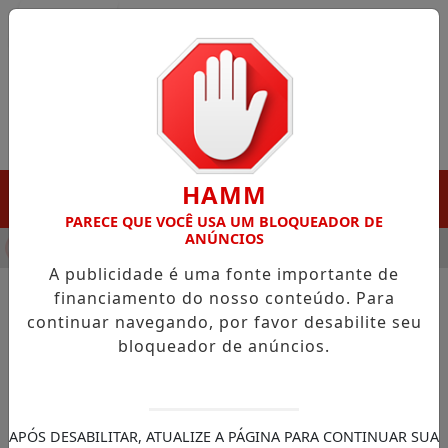
Entrar
HAMM
MENU
PARECE QUE VOCÊ USA UM BLOQUEADOR DE
ANÚNCIOS
NHA DESTAQUE EM PORTO GRANDE COM ATUAÇÃO VOLTADA AO
A publicidade é uma fonte importante de
financiamento do nosso conteúdo. Para
continuar navegando, por favor desabilite seu
NOTÍCIAS/NOTÍCIAS NACIONAL
bloqueador de anúncios.
Consignados: INSS passa a
exigir biometria facial a partir
desta terça
APÓS DESABILITAR, ATUALIZE A PÁGINA PARA CONTINUAR SUA