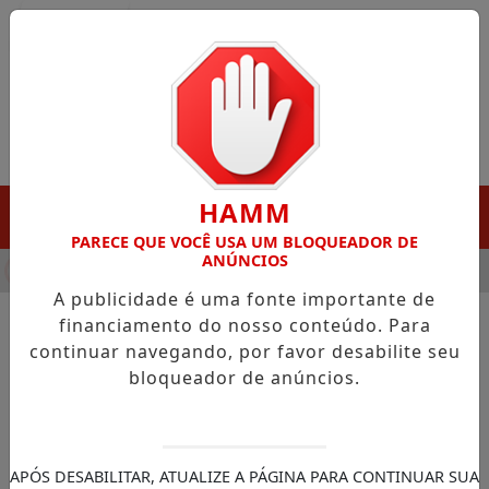
Entrar
HAMM
MENU
PARECE QUE VOCÊ USA UM BLOQUEADOR DE
ANÚNCIOS
HA DESTAQUE EM PORTO GRANDE COM ATUAÇÃO VOLTADA AO 
A publicidade é uma fonte importante de
financiamento do nosso conteúdo. Para
continuar navegando, por favor desabilite seu
NOTÍCIAS/SANTANA
bloqueador de anúncios.
Santana leva ações do Maio
Laranja a escolas e reforça
combate à violência sexual
APÓS DESABILITAR, ATUALIZE A PÁGINA PARA CONTINUAR SUA