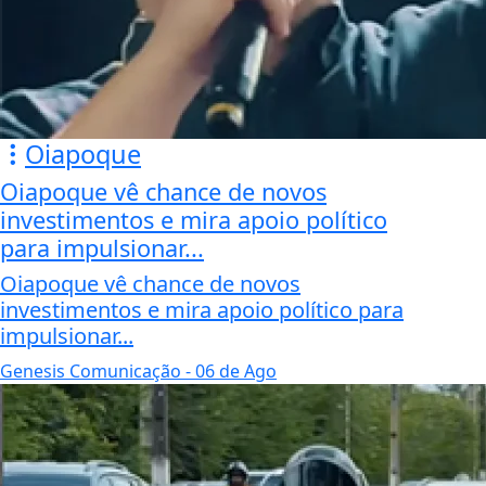
Oiapoque
Oiapoque vê chance de novos
investimentos e mira apoio político
para impulsionar...
Oiapoque vê chance de novos
investimentos e mira apoio político para
impulsionar...
Genesis Comunicação
- 06 de Ago