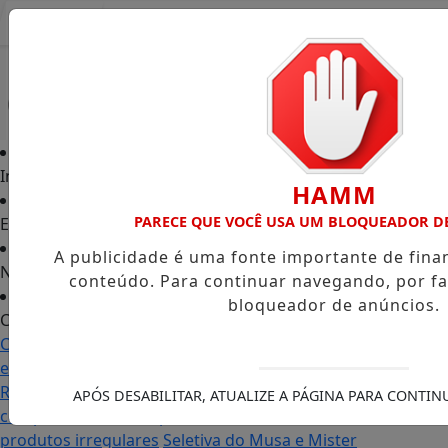
Entrar
Início
HAMM
PARECE QUE VOCÊ USA UM BLOQUEADOR D
Edições
A publicidade é uma fonte importante de fin
Notícias
conteúdo. Para continuar navegando, por fa
bloqueador de anúncios.
Contato
Carol Monteiro: trajetória política ganha destaque
em Porto Grande com atuação voltada ao município
Receita Federal anuncia mudanças no programa de
APÓS DESABILITAR, ATUALIZE A PÁGINA PARA CONTI
compras no exterior para evitar entrada de
produtos irregulares
Seletiva do Musa e Mister