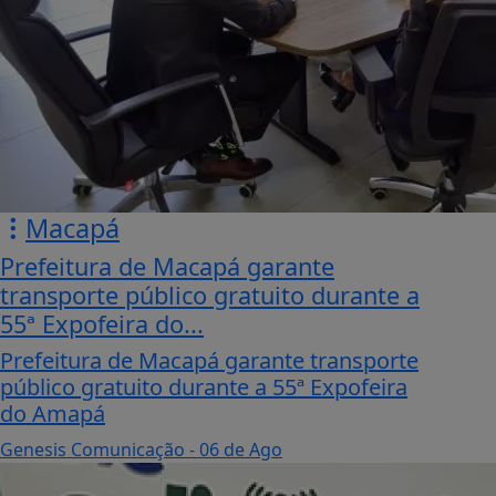
Macapá
Prefeitura de Macapá garante
transporte público gratuito durante a
55ª Expofeira do...
Prefeitura de Macapá garante transporte
público gratuito durante a 55ª Expofeira
do Amapá
Genesis Comunicação
- 06 de Ago