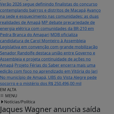
Verão 2026 segue definindo finalistas do concurso
contemplando bairros e distritos de Macapá
Avanço
na sede e esquecimento nas comunidades: as duas
realidades de Amapá
MP debate precariedade de
energia elétrica com comunidades da BR-210 em
Pedra Branca do Amapari
MDB oficializa
candidatura de Carol Monteiro à Assembleia
Legislativa em convenção com grande mobilização
Senador Randolfe destaca união entre Governo e
Assembleia e projeta continuidade de ações no
Amapá
Projeto Férias do Saber encerra mais uma
edição com foco no aprendizado em Vitória do Jari
No município de Amapá, UBS do Vista Alegre pede
socorro e o mistério dos R$ 250.496,00 mil
EM ALTA
MENU
Notícias/Política
Jaques Wagner anuncia saída