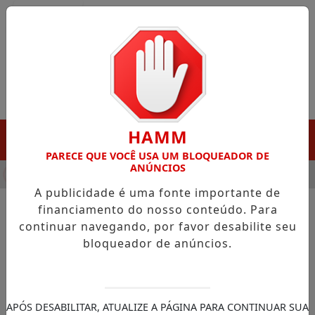
Entrar
HAMM
MENU
PARECE QUE VOCÊ USA UM BLOQUEADOR DE
ANÚNCIOS
HA DESTAQUE EM PORTO GRANDE COM ATUAÇÃO VOLTADA AO 
A publicidade é uma fonte importante de
financiamento do nosso conteúdo. Para
continuar navegando, por favor desabilite seu
NOTÍCIAS/NOTÍCIAS LOCAL
bloqueador de anúncios.
Clécio anuncia convocação de
mais 200 aprovados no
concurso de soldados da
APÓS DESABILITAR, ATUALIZE A PÁGINA PARA CONTINUAR SUA