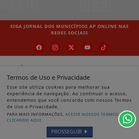
SIGA
JORNAL DOS MUNICÍPIOS AP ONLINE
NAS
REDES SOCIAIS
/ NOTÍCIAS
Termos de Uso e Privacidade
MUNICÍPIOS GERAL
Esse site utiliza cookies para melhorar sua
MACAPÁ
experiência de navegação. Ao continuar o acesso,
entendemos que você concorda com nossos Termos
SANTANA
de Uso e Privacidade.
LARANJAL DO JARI
PARA MAIS INFORMAÇÕES,
ACESSE NOSSOS TERMOS
CLICANDO AQUI
OIAPOQUE
PROSSEGUIR