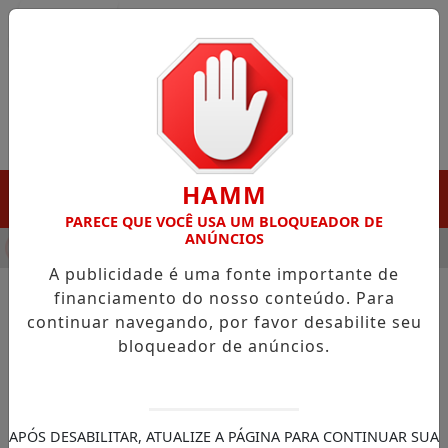
Entrar
HAMM
MENU
PARECE QUE VOCÊ USA UM BLOQUEADOR DE
ANÚNCIOS
NHA DESTAQUE EM PORTO GRANDE COM ATUAÇÃO VOLTADA AO
A publicidade é uma fonte importante de
financiamento do nosso conteúdo. Para
continuar navegando, por favor desabilite seu
NOTÍCIAS/GOVERNO DO AMAPÁ
bloqueador de anúncios.
Clécio acompanha
monitoramento das cheias na
Bacia do Araguari e reforça
APÓS DESABILITAR, ATUALIZE A PÁGINA PARA CONTINUAR SUA