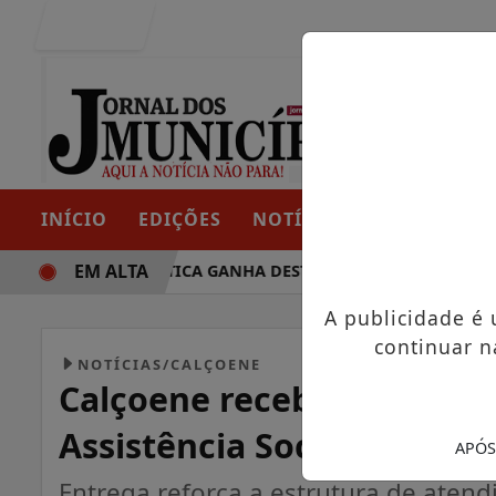
Entrar
INÍCIO
EDIÇÕES
NOTÍCIAS
CONTATO
EM ALTA
RAJETÓRIA POLÍTICA GANHA DESTAQUE EM PORTO GRANDE C
A publicidade é
continuar n
NOTÍCIAS/CALÇOENE
Calçoene recebe novo veíc
Assistência Social
APÓS
Entrega reforça a estrutura de atend