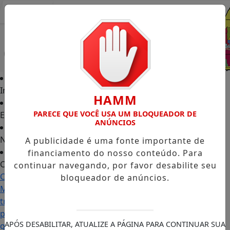
Entrar
Início
HAMM
PARECE QUE VOCÊ USA UM BLOQUEADOR DE
Edições
ANÚNCIOS
Notícias
A publicidade é uma fonte importante de
financiamento do nosso conteúdo. Para
Contato
continuar navegando, por favor desabilite seu
Carol
bloqueador de anúncios.
Monteiro:
trajetória
política
APÓS DESABILITAR, ATUALIZE A PÁGINA PARA CONTINUAR SUA
ganha