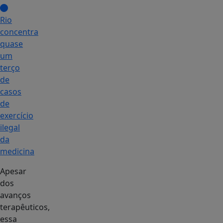
Rio
concentra
quase
um
terço
de
casos
de
exercício
ilegal
da
medicina
Apesar
dos
avanços
terapêuticos,
essa