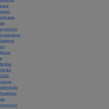
exterior
para
evitar
entrada
de
produtos
irregulares
Seletiva
do
Musa
e
Mister
Verão
2026
segue
definindo
finalistas
do
concurso