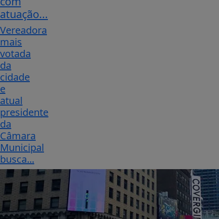
com
atuação...
Vereadora
mais
votada
da
cidade
e
atual
presidente
da
Câmara
Municipal
busca...