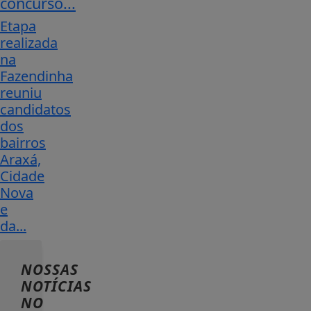
concurso...
Etapa
realizada
na
Fazendinha
reuniu
candidatos
dos
bairros
Araxá,
Cidade
Nova
e
da...
NOSSAS
NOTÍCIAS
NO