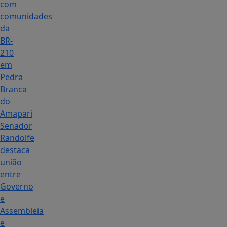
com
comunidades
da
BR-
210
em
Pedra
Branca
do
Amapari
Senador
Randolfe
destaca
união
entre
Governo
e
Assembleia
e