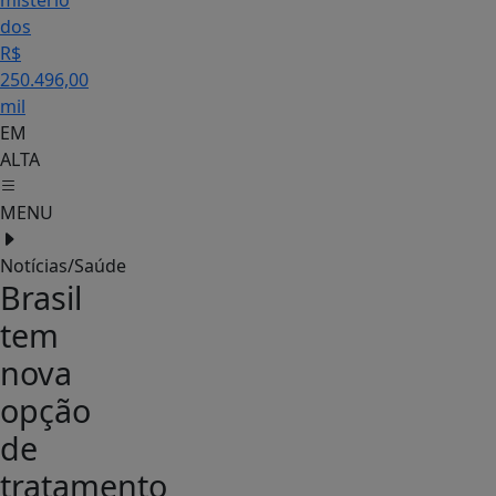
mistério
dos
R$
250.496,00
mil
EM
ALTA
MENU
Notícias/Saúde
Brasil
tem
nova
opção
de
tratamento