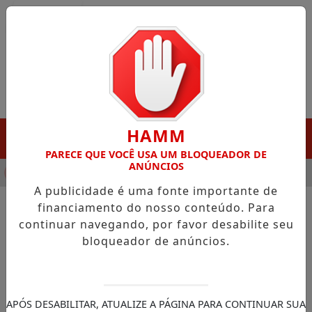
Entrar
HAMM
MENU
PARECE QUE VOCÊ USA UM BLOQUEADOR DE
ANÚNCIOS
NHA DESTAQUE EM PORTO GRANDE COM ATUAÇÃO VOLTADA AO
A publicidade é uma fonte importante de
financiamento do nosso conteúdo. Para
continuar navegando, por favor desabilite seu
NOTÍCIAS/FERREIRA GOMES
bloqueador de anúncios.
Auditores do TCE-AP realizam
visita técnica à Secretaria
Municipal de Educação de
APÓS DESABILITAR, ATUALIZE A PÁGINA PARA CONTINUAR SUA