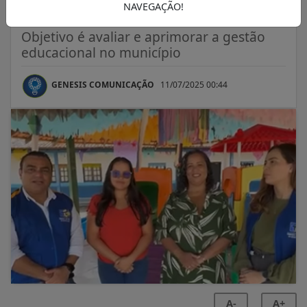
Ferreira Gomes
NAVEGAÇÃO!
Objetivo é avaliar e aprimorar a gestão
educacional no município
GENESIS COMUNICAÇÃO
11/07/2025 00:44
A-
A+