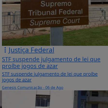
Justiça Federal
STF suspende julgamento de lei que
proíbe jogos de azar
STF suspende julgamento de lei que proíbe
jogos de azar
Genesis Comunicação
- 06 de Ago