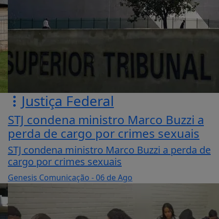
Justiça Federal
STJ condena ministro Marco Buzzi a
perda de cargo por crimes sexuais
STJ condena ministro Marco Buzzi a perda de
cargo por crimes sexuais
Genesis Comunicação
- 06 de Ago