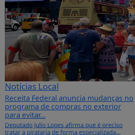
Notícias Local
Receita Federal anuncia mudanças no
programa de compras no exterior
para evitar...
Deputado Julio Lopes afirma que é preciso
tratar a pirataria de forma especializada...