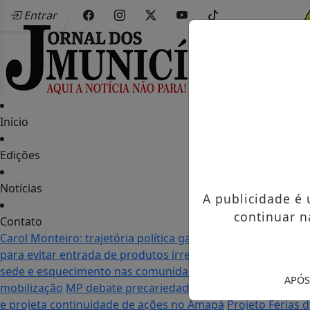
Entrar
Início
Edições
Notícias
A publicidade é
continuar n
Contato
Carol Monteiro: trajetória política ganha destaque em Po
para evitar entrada de produtos irregulares
Seletiva do Mu
sede e esquecimento nas comunidades: as duas realidade
APÓS
mobilização
MP debate precariedade de energia elétrica
e projeta continuidade de ações no Amapá
Projeto Férias 