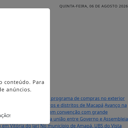
QUINTA-FEIRA, 06 DE AGOSTO 2026
o conteúdo. Para
de anúncios.
al anuncia mudanças no programa de compras no exterior
urso contemplando bairros e distritos de Macapá
Avanço na
à Assembleia Legislativa em convenção com grande
AÇÃO!
enador Randolfe destaca união entre Governo e Assembleia
em Vitória do Jari
No município de Amapá, UBS do Vista