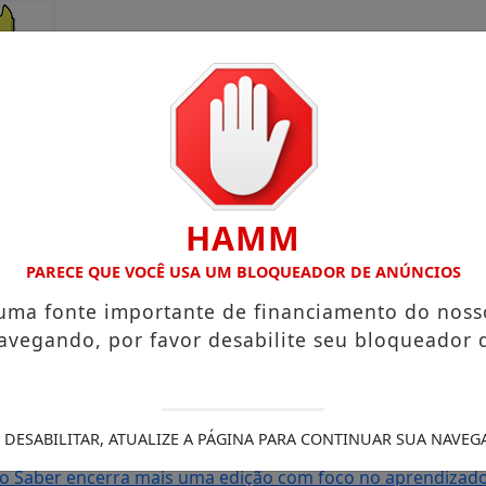
HAMM
PARECE QUE VOCÊ USA UM BLOQUEADOR DE ANÚNCIOS
 uma fonte importante de financiamento do noss
avegando, por favor desabilite seu bloqueador 
rto Grande com atuação voltada ao município
Receita Feder
sa e Mister Verão 2026 segue definindo finalistas do conc
s de Amapá
MDB oficializa candidatura de Carol Monteiro 
 DESABILITAR, ATUALIZE A PÁGINA PARA CONTINUAR SUA NAVEG
 com comunidades da BR-210 em Pedra Branca do Amapari
S
do Saber encerra mais uma edição com foco no aprendizado 