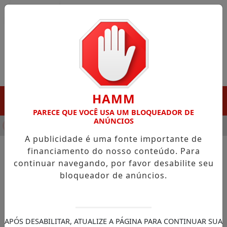
Entrar
HAMM
MENU
PARECE QUE VOCÊ USA UM BLOQUEADOR DE
ANÚNCIOS
NHA DESTAQUE EM PORTO GRANDE COM ATUAÇÃO VOLTADA AO
A publicidade é uma fonte importante de
financiamento do nosso conteúdo. Para
continuar navegando, por favor desabilite seu
NOTÍCIAS/NOTÍCIAS LOCAL
bloqueador de anúncios.
Acácio Favacho destaca ações
do MDB para ampliar
habitação no Amapá
APÓS DESABILITAR, ATUALIZE A PÁGINA PARA CONTINUAR SUA