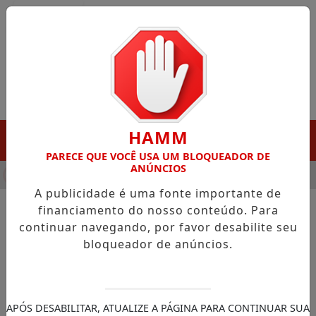
Entrar
HAMM
MENU
PARECE QUE VOCÊ USA UM BLOQUEADOR DE
ANÚNCIOS
NHA DESTAQUE EM PORTO GRANDE COM ATUAÇÃO VOLTADA AO
A publicidade é uma fonte importante de
financiamento do nosso conteúdo. Para
continuar navegando, por favor desabilite seu
NOTÍCIAS/NOTÍCIAS LOCAL
bloqueador de anúncios.
'A corrida agrega e valoriza a
história do Amapá', destaca
governador Clécio na 2ª
APÓS DESABILITAR, ATUALIZE A PÁGINA PARA CONTINUAR SUA