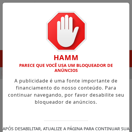
Entrar
HAMM
MENU
PARECE QUE VOCÊ USA UM BLOQUEADOR DE
ANÚNCIOS
HA DESTAQUE EM PORTO GRANDE COM ATUAÇÃO VOLTADA AO 
A publicidade é uma fonte importante de
financiamento do nosso conteúdo. Para
continuar navegando, por favor desabilite seu
NOTÍCIAS/PORTO GRANDE
bloqueador de anúncios.
Vereadora anuncia melhorias
estruturais em comunidade
da Linha C, elevando
APÓS DESABILITAR, ATUALIZE A PÁGINA PARA CONTINUAR SUA