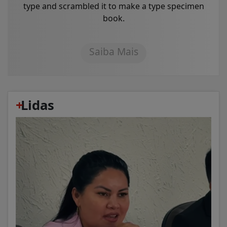
type and scrambled it to make a type specimen
book.
Saiba Mais
+
Lidas