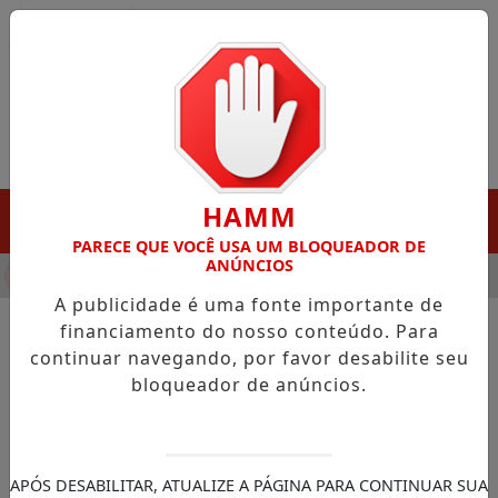
Entrar
HAMM
MENU
PARECE QUE VOCÊ USA UM BLOQUEADOR DE
ANÚNCIOS
HA DESTAQUE EM PORTO GRANDE COM ATUAÇÃO VOLTADA AO 
A publicidade é uma fonte importante de
financiamento do nosso conteúdo. Para
continuar navegando, por favor desabilite seu
NOTÍCIAS/CÂMARAS MUNICIPAIS
bloqueador de anúncios.
Vereador Marcelo Dias é
reeleito para 3º mandato de
presidente na Câmara de
APÓS DESABILITAR, ATUALIZE A PÁGINA PARA CONTINUAR SUA