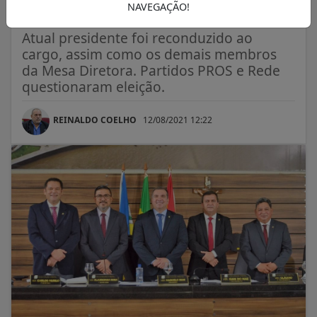
Macapá
NAVEGAÇÃO!
Atual presidente foi reconduzido ao
cargo, assim como os demais membros
da Mesa Diretora. Partidos PROS e Rede
questionaram eleição.
REINALDO COELHO
12/08/2021 12:22