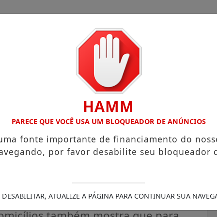
HAMM
OM ATUAÇÃO VOLTADA AO MUNICÍPIO
RECEITA FEDERAL A
PARECE QUE VOCÊ USA UM BLOQUEADOR DE ANÚNCIOS
 uma fonte importante de financiamento do noss
avegando, por favor desabilite seu bloqueador 
etos é 55% maior que a de
 DESABILITAR, ATUALIZE A PÁGINA PARA CONTINUAR SUA NAVEG
omicílios também mostra que para