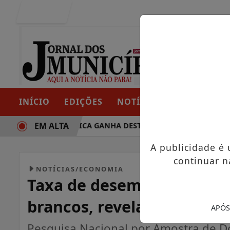
Entrar
INÍCIO
EDIÇÕES
NOTÍCIAS
CONTATO
EM ALTA
RAJETÓRIA POLÍTICA GANHA DESTAQUE EM PORTO GRANDE C
A publicidade é
continuar n
NOTÍCIAS/ECONOMIA
Taxa de desemprego de pr
brancos, revela IBGE
APÓS
Pesquisa Nacional por Amostra de D