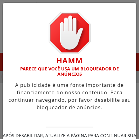
Entrar
HAMM
MENU
PARECE QUE VOCÊ USA UM BLOQUEADOR DE
ANÚNCIOS
HA DESTAQUE EM PORTO GRANDE COM ATUAÇÃO VOLTADA AO 
A publicidade é uma fonte importante de
financiamento do nosso conteúdo. Para
continuar navegando, por favor desabilite seu
NOTÍCIAS/ECONOMIA
bloqueador de anúncios.
Lucro da Caixa cai 34% no
primeiro trimestre com novas
regras do BC
APÓS DESABILITAR, ATUALIZE A PÁGINA PARA CONTINUAR SUA