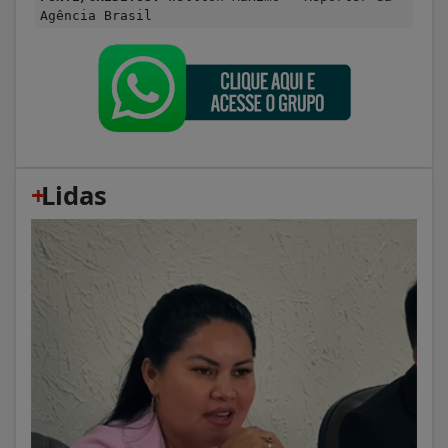
Agência Brasil
+
Lidas