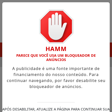
Entrar
HAMM
MENU
PARECE QUE VOCÊ USA UM BLOQUEADOR DE
ANÚNCIOS
 DESTAQUE EM PORTO GRANDE COM ATUAÇÃO VOLTADA AO MU
A publicidade é uma fonte importante de
financiamento do nosso conteúdo. Para
continuar navegando, por favor desabilite seu
NOTÍCIAS/POLÍTICA
bloqueador de anúncios.
STF apura emenda
parlamentar para produtora
de filme sobre Bolsonaro
APÓS DESABILITAR, ATUALIZE A PÁGINA PARA CONTINUAR SUA