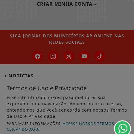
CRIAR MINHA CONTA
SIGA
JORNAL DOS MUNICÍPIOS AP ONLINE
NAS
REDES SOCIAIS
/ NOTÍCIAS
MUNICÍPIOS GERAL
Termos de Uso e Privacidade
MACAPÁ
Esse site utiliza cookies para melhorar sua
experiência de navegação. Ao continuar o acesso,
SANTANA
entendemos que você concorda com nossos Termos
de Uso e Privacidade.
LARANJAL DO JARI
PARA MAIS INFORMAÇÕES,
ACESSE NOSSOS TERMOS
CLICANDO AQUI
OIAPOQUE