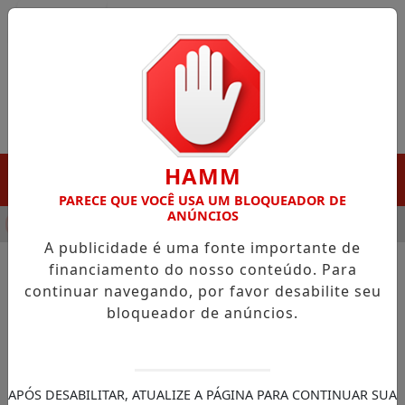
Entrar
HAMM
MENU
PARECE QUE VOCÊ USA UM BLOQUEADOR DE
ANÚNCIOS
NHA DESTAQUE EM PORTO GRANDE COM ATUAÇÃO VOLTADA AO
A publicidade é uma fonte importante de
financiamento do nosso conteúdo. Para
continuar navegando, por favor desabilite seu
NOTÍCIAS/POLÍTICA
bloqueador de anúncios.
José Dirceu é diagnosticado
com linfoma e inicia
tratamento em SP
APÓS DESABILITAR, ATUALIZE A PÁGINA PARA CONTINUAR SUA