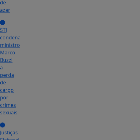
de
azar
STJ
condena
ministro
Marco
Buzzi
a
perda
de
cargo
por
crimes
sexuais
Justiças