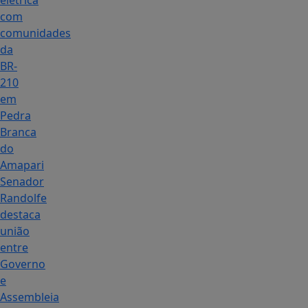
elétrica
com
comunidades
da
BR-
210
em
Pedra
Branca
do
Amapari
Senador
Randolfe
destaca
união
entre
Governo
e
Assembleia