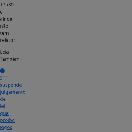
17h30
e
ainda
não
tem
relator.
Leia
Também:
STF
suspende
julgamento
de
lei
que
proíbe
jogos