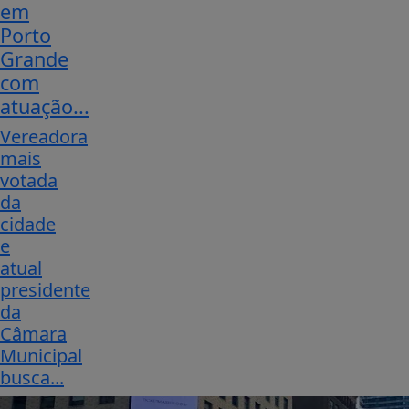
em
Porto
Grande
com
atuação...
Vereadora
mais
votada
da
cidade
e
atual
presidente
da
Câmara
Municipal
busca...