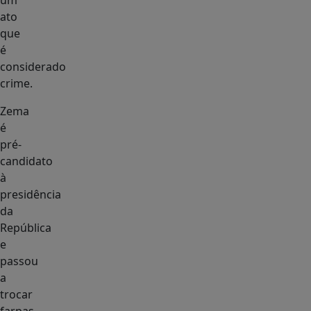
um
ato
que
é
considerado
crime.
Zema
é
pré-
candidato
à
presidência
da
República
e
passou
a
trocar