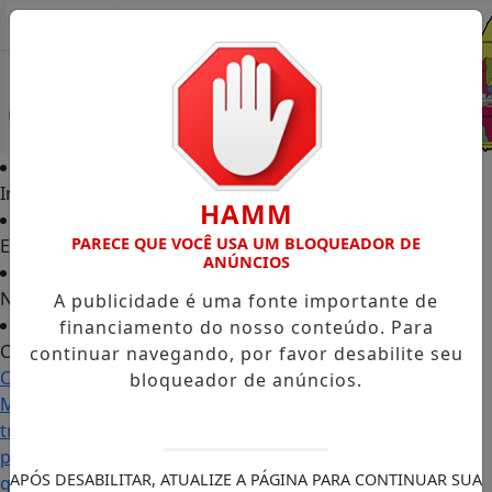
Entrar
Início
HAMM
PARECE QUE VOCÊ USA UM BLOQUEADOR DE
Edições
ANÚNCIOS
Notícias
A publicidade é uma fonte importante de
financiamento do nosso conteúdo. Para
Contato
continuar navegando, por favor desabilite seu
Carol
bloqueador de anúncios.
Monteiro:
trajetória
política
APÓS DESABILITAR, ATUALIZE A PÁGINA PARA CONTINUAR SUA
ganha