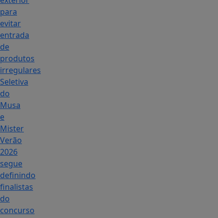
exterior
para
evitar
entrada
de
produtos
irregulares
Seletiva
do
Musa
e
Mister
Verão
2026
segue
definindo
finalistas
do
concurso