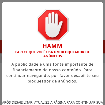
Entrar
HAMM
MENU
PARECE QUE VOCÊ USA UM BLOQUEADOR DE
ANÚNCIOS
HA DESTAQUE EM PORTO GRANDE COM ATUAÇÃO VOLTADA AO 
A publicidade é uma fonte importante de
financiamento do nosso conteúdo. Para
continuar navegando, por favor desabilite seu
NOTÍCIAS/SANTANA
bloqueador de anúncios.
Santana inicia instalação de
estrutura para câmeras de
monitoramento
APÓS DESABILITAR, ATUALIZE A PÁGINA PARA CONTINUAR SUA