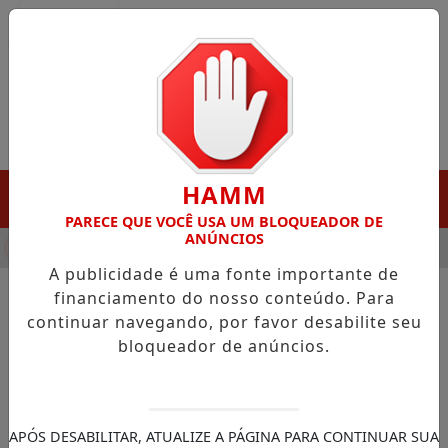
Entrar
HAMM
MENU
PARECE QUE VOCÊ USA UM BLOQUEADOR DE
ANÚNCIOS
HA DESTAQUE EM PORTO GRANDE COM ATUAÇÃO VOLTADA AO 
A publicidade é uma fonte importante de
financiamento do nosso conteúdo. Para
continuar navegando, por favor desabilite seu
NOTÍCIAS/GOVERNO DO AMAPÁ
bloqueador de anúncios.
Projeto Samuzinho aproxima
crianças das forças de
segurança durante visita ao
APÓS DESABILITAR, ATUALIZE A PÁGINA PARA CONTINUAR SUA