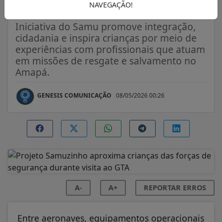
GTA
NAVEGAÇÃO!
Iniciativa do Samu promove integração,
cidadania e inspira crianças por meio de
experiências com profissionais que atuam
em missões de resgate e salvamento no
Amapá.
GENESIS COMUNICAÇÃO
08/05/2026 00:26
A-
A+
REPORTAR ERROS
Entre aeronaves, equipamentos operacionais