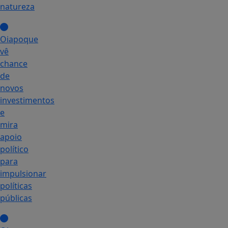
natureza
Oiapoque
vê
chance
de
novos
investimentos
e
mira
apoio
político
para
impulsionar
políticas
públicas