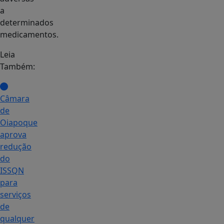
a
determinados
medicamentos.
Leia
Também:
Câmara
de
Oiapoque
aprova
redução
do
ISSQN
para
serviços
de
qualquer