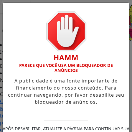
Entrar
Início
HAMM
PARECE QUE VOCÊ USA UM BLOQUEADOR DE
Edições
ANÚNCIOS
Notícias
A publicidade é uma fonte importante de
financiamento do nosso conteúdo. Para
Contato
continuar navegando, por favor desabilite seu
Carol
bloqueador de anúncios.
Monteiro:
trajetória
política
APÓS DESABILITAR, ATUALIZE A PÁGINA PARA CONTINUAR SUA
ganha