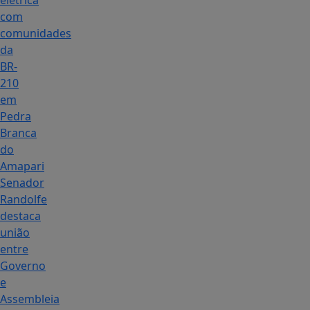
elétrica
com
comunidades
da
BR-
210
em
Pedra
Branca
do
Amapari
Senador
Randolfe
destaca
união
entre
Governo
e
Assembleia