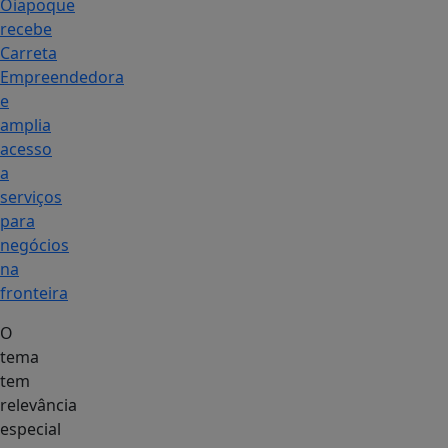
Oiapoque
recebe
Carreta
Empreendedora
e
amplia
acesso
a
serviços
para
negócios
na
fronteira
O
tema
tem
relevância
especial