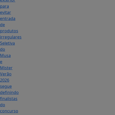
exterior
para
evitar
entrada
de
produtos
irregulares
Seletiva
do
Musa
e
Mister
Verão
2026
segue
definindo
finalistas
do
concurso