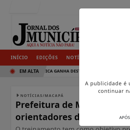
Entrar
INÍCIO
EDIÇÕES
NOTÍCIAS
CONTATO
EM ALTA
TRAJETÓRIA POLÍTICA GANHA DESTAQUE EM PORTO GRANDE 
A publicidade é
continuar n
NOTÍCIAS/MACAPÁ
Prefeitura de Macapá real
orientadores de trânsito
APÓS
O treinamento tem como objetivo pr