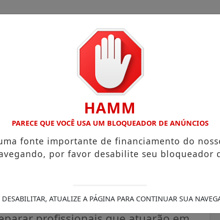
HAMM
COM ATUAÇÃO VOLTADA AO MUNICÍPIO
RECEITA FEDERAL A
PARECE QUE VOCÊ USA UM BLOQUEADOR DE ANÚNCIOS
 uma fonte importante de financiamento do noss
avegando, por favor desabilite seu bloqueador 
iza capacitação de novos
 DESABILITAR, ATUALIZE A PÁGINA PARA CONTINUAR SUA NAVEG
eparar profissionais que atuarão em