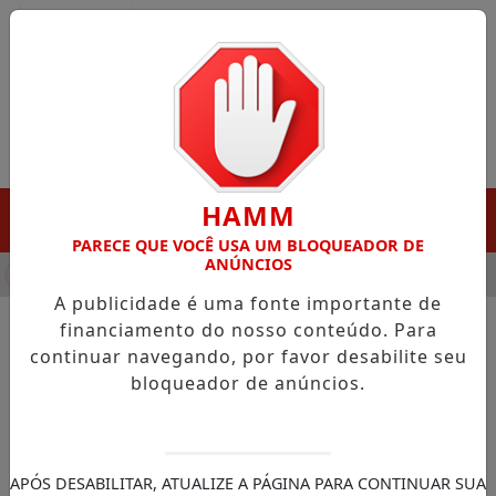
Entrar
HAMM
MENU
PARECE QUE VOCÊ USA UM BLOQUEADOR DE
ANÚNCIOS
HA DESTAQUE EM PORTO GRANDE COM ATUAÇÃO VOLTADA AO 
A publicidade é uma fonte importante de
financiamento do nosso conteúdo. Para
continuar navegando, por favor desabilite seu
NOTÍCIAS/MACAPÁ
bloqueador de anúncios.
Prefeitura de Macapá quita
dívidas do Caixa Escolar
deixadas pela gestão anterior
APÓS DESABILITAR, ATUALIZE A PÁGINA PARA CONTINUAR SUA