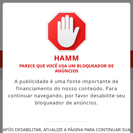
Entrar
HAMM
MENU
PARECE QUE VOCÊ USA UM BLOQUEADOR DE
ANÚNCIOS
HA DESTAQUE EM PORTO GRANDE COM ATUAÇÃO VOLTADA AO 
A publicidade é uma fonte importante de
financiamento do nosso conteúdo. Para
continuar navegando, por favor desabilite seu
NOTÍCIAS/MACAPÁ
bloqueador de anúncios.
Prefeitura de Macapá lança
protocolo inédito para
prevenir e responder ao
APÓS DESABILITAR, ATUALIZE A PÁGINA PARA CONTINUAR SUA