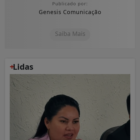
Publicado por:
Genesis Comunicação
Saiba Mais
+
Lidas