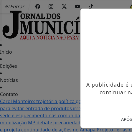
Entrar
Início
Edições
Notícias
A publicidade é
continuar n
Contato
Carol Monteiro: trajetória política ganha destaque em Po
para evitar entrada de produtos irregulares
Seletiva do Mu
sede e esquecimento nas comunidades: as duas realidade
APÓS
mobilização
MP debate precariedade de energia elétrica
e projeta continuidade de ações no Amapá
Projeto Férias 