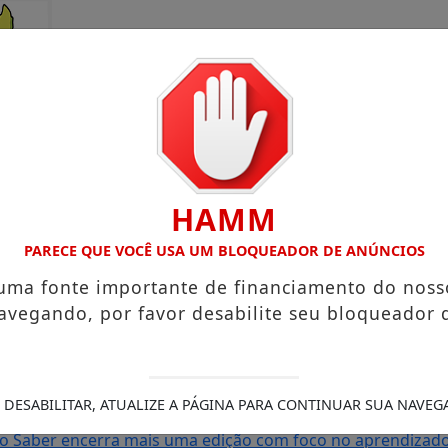
HAMM
PARECE QUE VOCÊ USA UM BLOQUEADOR DE ANÚNCIOS
 uma fonte importante de financiamento do noss
avegando, por favor desabilite seu bloqueador 
rto Grande com atuação voltada ao município
Receita Feder
sa e Mister Verão 2026 segue definindo finalistas do conc
s de Amapá
MDB oficializa candidatura de Carol Monteiro 
 DESABILITAR, ATUALIZE A PÁGINA PARA CONTINUAR SUA NAVEG
 com comunidades da BR-210 em Pedra Branca do Amapari
S
do Saber encerra mais uma edição com foco no aprendizado 