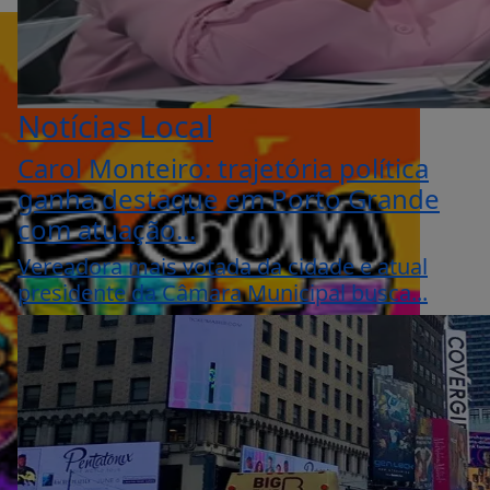
Notícias Local
Carol Monteiro: trajetória política
ganha destaque em Porto Grande
com atuação...
Vereadora mais votada da cidade e atual
presidente da Câmara Municipal busca...