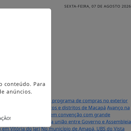
SEXTA-FEIRA, 07 DE AGOSTO 2026
o conteúdo. Para
de anúncios.
al anuncia mudanças no programa de compras no exterior
urso contemplando bairros e distritos de Macapá
Avanço na
à Assembleia Legislativa em convenção com grande
AÇÃO!
enador Randolfe destaca união entre Governo e Assembleia
em Vitória do Jari
No município de Amapá, UBS do Vista