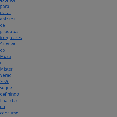
exterior
para
evitar
entrada
de
produtos
irregulares
Seletiva
do
Musa
e
Mister
Verão
2026
segue
definindo
finalistas
do
concurso