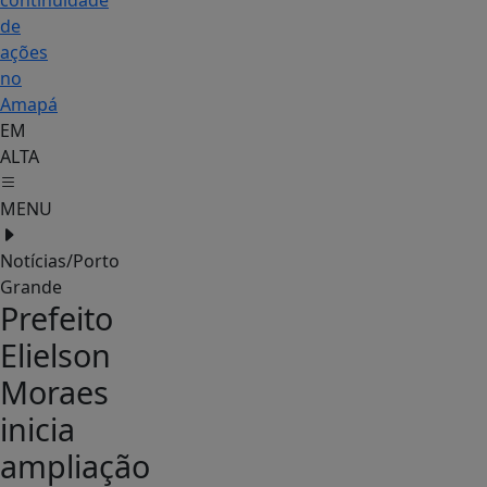
continuidade
de
ações
no
Amapá
EM
ALTA
MENU
Notícias/Porto
Grande
Prefeito
Elielson
Moraes
inicia
ampliação