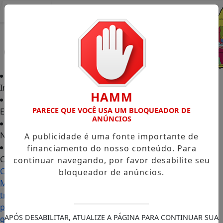
Entrar
Início
HAMM
PARECE QUE VOCÊ USA UM BLOQUEADOR DE
Edições
ANÚNCIOS
Notícias
A publicidade é uma fonte importante de
financiamento do nosso conteúdo. Para
Contato
continuar navegando, por favor desabilite seu
Carol
bloqueador de anúncios.
Monteiro:
trajetória
política
APÓS DESABILITAR, ATUALIZE A PÁGINA PARA CONTINUAR SUA
ganha