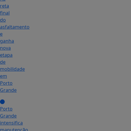
reta
final
do
asfaltamento
e
ganha
nova
etapa
de
mobilidade
em
Porto
Grande
Porto
Grande
intensifica
manutenção