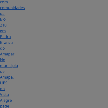
com
comunidades
da
BR-
210
em
Pedra
Branca
do
Amapari
No
município
de
Amapá,
UBS
do
Vista
Alegre
pede