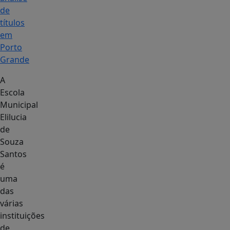
de
títulos
em
Porto
Grande
A
Escola
Municipal
Elilucia
de
Souza
Santos
é
uma
das
várias
instituições
de