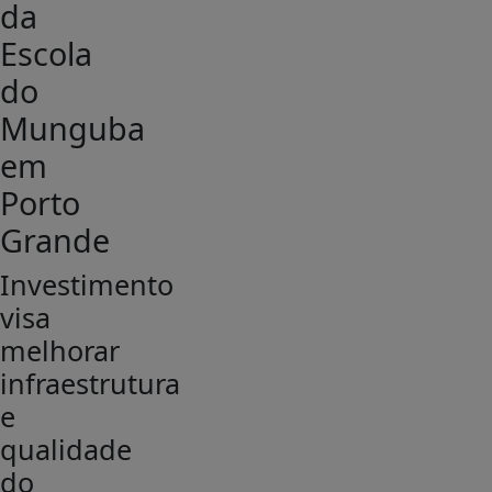
da
Escola
do
Munguba
em
Porto
Grande
Investimento
visa
melhorar
infraestrutura
e
qualidade
do