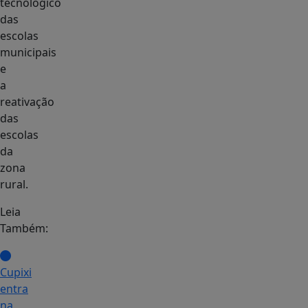
tecnológico
das
escolas
municipais
e
a
reativação
das
escolas
da
zona
rural.
Leia
Também:
Cupixi
entra
na