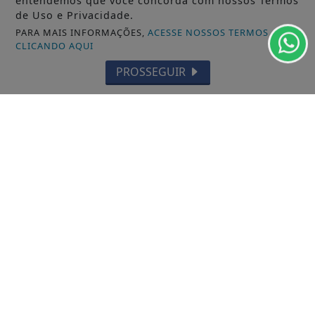
entendemos que você concorda com nossos Termos
de Uso e Privacidade.
PARA MAIS INFORMAÇÕES,
ACESSE NOSSOS TERMOS
CLICANDO AQUI
PROSSEGUIR
/ NOTÍCIAS
MUNICÍPIOS GERAL
MACAPÁ
SANTANA
LARANJAL DO JARI
OIAPOQUE
MAZAGÃO
PORTO GRANDE
TARTARUGALZINHO