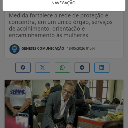
da Mulher
NAVEGAÇÃO!
Medida fortalece a rede de proteção e
concentra, em um único órgão, serviços
de acolhimento, orientação e
encaminhamento às mulheres
GENESIS COMUNICAÇÃO
13/05/2026 01:44