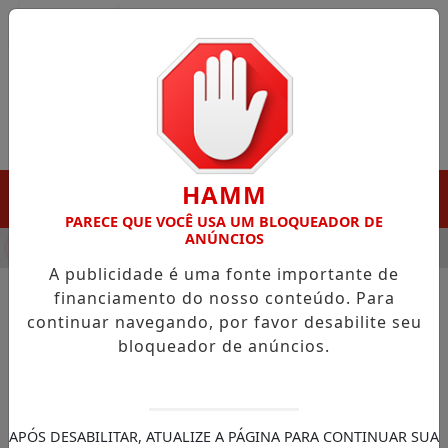
Entrar
HAMM
MENU
PARECE QUE VOCÊ USA UM BLOQUEADOR DE
ANÚNCIOS
HA DESTAQUE EM PORTO GRANDE COM ATUAÇÃO VOLTADA AO 
A publicidade é uma fonte importante de
financiamento do nosso conteúdo. Para
continuar navegando, por favor desabilite seu
NOTÍCIAS/MACAPÁ
bloqueador de anúncios.
Prefeito de Macapá assina Lei
Complementar que integra
CRAM à Secretaria Municipal
APÓS DESABILITAR, ATUALIZE A PÁGINA PARA CONTINUAR SUA