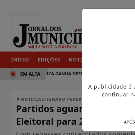
Entrar
INÍCIO
EDIÇÕES
NOTÍCIAS
CONTATO
EM ALTA
TRAJETÓRIA POLÍTICA GANHA DESTAQUE EM PORTO GRANDE 
A publicidade é
continuar n
NOTÍCIAS/SENADO FEDERAL
Partidos aguardam divisã
Eleitoral para 2026
APÓS
Com repasses concentrados somente 