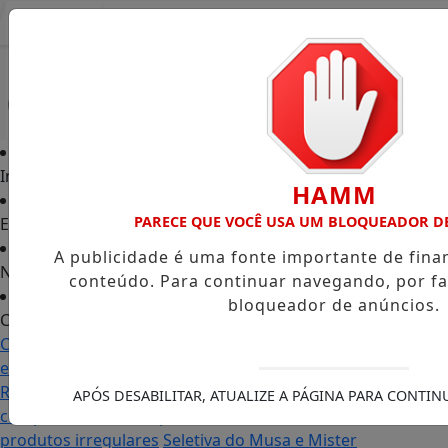
Entrar
Início
HAMM
PARECE QUE VOCÊ USA UM BLOQUEADOR D
Edições
A publicidade é uma fonte importante de fin
Notícias
conteúdo. Para continuar navegando, por fa
bloqueador de anúncios.
Contato
Carol Monteiro: trajetória política ganha destaque
em Porto Grande com atuação voltada ao município
Receita Federal anuncia mudanças no programa de
APÓS DESABILITAR, ATUALIZE A PÁGINA PARA CONTI
compras no exterior para evitar entrada de
produtos irregulares
Seletiva do Musa e Mister