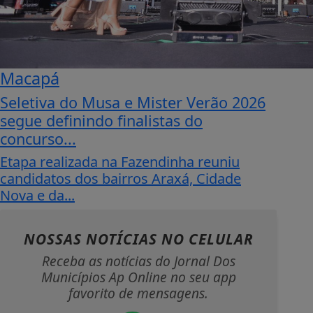
Macapá
Seletiva do Musa e Mister Verão 2026
segue definindo finalistas do
concurso...
Etapa realizada na Fazendinha reuniu
candidatos dos bairros Araxá, Cidade
Nova e da...
NOSSAS NOTÍCIAS
NO CELULAR
Receba as notícias do Jornal Dos
Municípios Ap Online no seu app
favorito de mensagens.