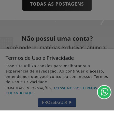
TODAS AS POSTAGENS
Não possui uma conta?
Você pode ler matérias exclusivas, anunciar
classificados e muito mais!
Termos de Uso e Privacidade
Esse site utiliza cookies para melhorar sua
CRIAR MINHA CONTA
experiência de navegação. Ao continuar o acesso,
entendemos que você concorda com nossos Termos
de Uso e Privacidade.
PARA MAIS INFORMAÇÕES,
ACESSE NOSSOS TERMOS
CLICANDO AQUI
SIGA
JORNAL DOS MUNICÍPIOS AP ONLINE
NAS
PROSSEGUIR
REDES SOCIAIS