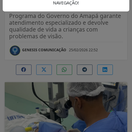
no Amapá
NAVEGAÇÃO!
Programa do Governo do Amapá garante
atendimento especializado e devolve
qualidade de vida a crianças com
problemas de visão.
GENESIS COMUNICAÇÃO
25/02/2026 22:52