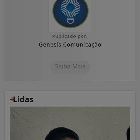
Publicado por:
Genesis Comunicação
Saiba Mais
+
Lidas