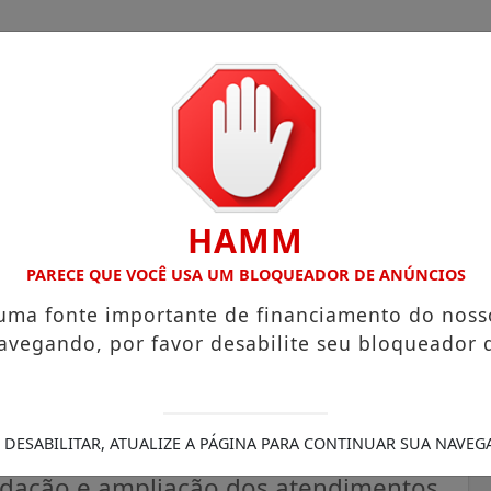
HAMM
COM ATUAÇÃO VOLTADA AO MUNICÍPIO
RECEITA FEDERAL A
PARECE QUE VOCÊ USA UM BLOQUEADOR DE ANÚNCIOS
 uma fonte importante de financiamento do noss
avegando, por favor desabilite seu bloqueador 
cio Favacho destina R$ 4,5
artarugalzinho
 DESABILITAR, ATUALIZE A PÁGINA PARA CONTINUAR SUA NAVEG
idação e ampliação dos atendimentos