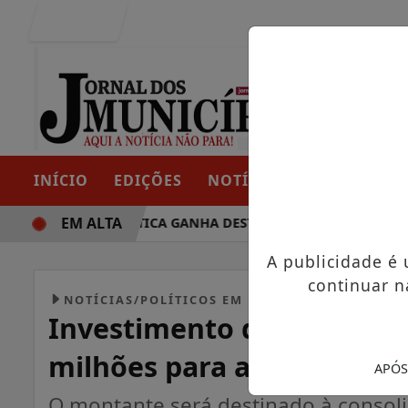
Entrar
INÍCIO
EDIÇÕES
NOTÍCIAS
CONTATO
EM ALTA
TRAJETÓRIA POLÍTICA GANHA DESTAQUE EM PORTO GRANDE 
A publicidade é
continuar n
NOTÍCIAS/POLÍTICOS EM FOCO
Investimento de Peso: Acá
milhões para a saúde de T
APÓS
O montante será destinado à consol