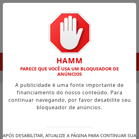
Entrar
HAMM
MENU
PARECE QUE VOCÊ USA UM BLOQUEADOR DE
ANÚNCIOS
HA DESTAQUE EM PORTO GRANDE COM ATUAÇÃO VOLTADA AO 
A publicidade é uma fonte importante de
financiamento do nosso conteúdo. Para
continuar navegando, por favor desabilite seu
NOTÍCIAS/FERREIRA GOMES
bloqueador de anúncios.
Ferreira Gomes empossa
Jovens Prefeitos em projeto
de formação cidadã
APÓS DESABILITAR, ATUALIZE A PÁGINA PARA CONTINUAR SUA