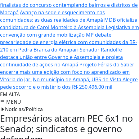
finalistas do concurso contemplando bairros e distritos de
Macapá
Avanço na sede e esquecimento nas
comunidades: as duas realidades de Amapá
MDB oficializa
candidatura de Carol Monteiro à Assembleia Legislativa em
convenção com grande mobilização
MP debate
precariedade de energia elétrica com comunidades da BR-
210 em Pedra Branca do Amapari
Senador Randolfe
destaca união entre Governo e Assembleia e projeta
continuidade de ações no Amapá
Projeto Férias do Saber
encerra mais uma edição com foco no aprendizado em
Vitória do Jari
No município de Amapá, UBS do Vista Alegre
pede socorro e o mistério dos R$ 250.496,00 mil
EM ALTA
MENU
Notícias/Política
Empresários atacam PEC 6x1 no
Senado; sindicatos e governo