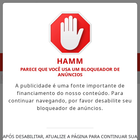
Entrar
HAMM
MENU
PARECE QUE VOCÊ USA UM BLOQUEADOR DE
ANÚNCIOS
HA DESTAQUE EM PORTO GRANDE COM ATUAÇÃO VOLTADA AO 
A publicidade é uma fonte importante de
financiamento do nosso conteúdo. Para
continuar navegando, por favor desabilite seu
NOTÍCIAS/CUTIAS
bloqueador de anúncios.
Cutias entrega máquinas
agrícolas para apoiar
produtores da comunidade
APÓS DESABILITAR, ATUALIZE A PÁGINA PARA CONTINUAR SUA