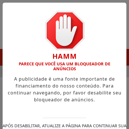
Entrar
HAMM
MENU
PARECE QUE VOCÊ USA UM BLOQUEADOR DE
ANÚNCIOS
HA DESTAQUE EM PORTO GRANDE COM ATUAÇÃO VOLTADA AO 
A publicidade é uma fonte importante de
financiamento do nosso conteúdo. Para
continuar navegando, por favor desabilite seu
NOTÍCIAS/SANTANA
bloqueador de anúncios.
Bala Rocha cumpre agenda
em Manaus e busca parcerias
para fortalecer o Porto das
APÓS DESABILITAR, ATUALIZE A PÁGINA PARA CONTINUAR SUA