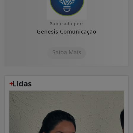
Publicado por:
Genesis Comunicação
Saiba Mais
+
Lidas