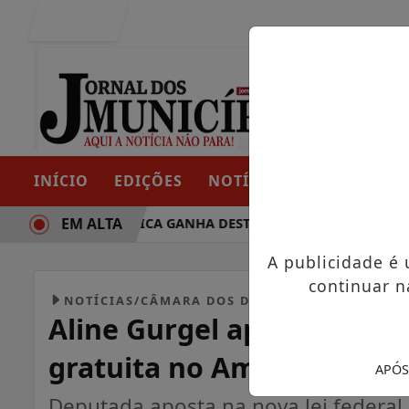
Entrar
INÍCIO
EDIÇÕES
NOTÍCIAS
CONTATO
EM ALTA
RAJETÓRIA POLÍTICA GANHA DESTAQUE EM PORTO GRANDE C
A publicidade é
continuar n
NOTÍCIAS/CÂMARA DOS DEPUTADOS
Aline Gurgel apresenta pe
gratuita no Amapá
APÓS
Deputada aposta na nova lei federal