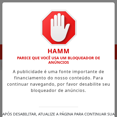
Entrar
HAMM
MENU
PARECE QUE VOCÊ USA UM BLOQUEADOR DE
ANÚNCIOS
HA DESTAQUE EM PORTO GRANDE COM ATUAÇÃO VOLTADA AO 
A publicidade é uma fonte importante de
financiamento do nosso conteúdo. Para
continuar navegando, por favor desabilite seu
NOTÍCIAS/SENADOR DAVI ALCOLUMBRE
bloqueador de anúncios.
Alcolumbre defende votações
do Congresso e rebate críticas
sobre impacto fiscal
APÓS DESABILITAR, ATUALIZE A PÁGINA PARA CONTINUAR SUA