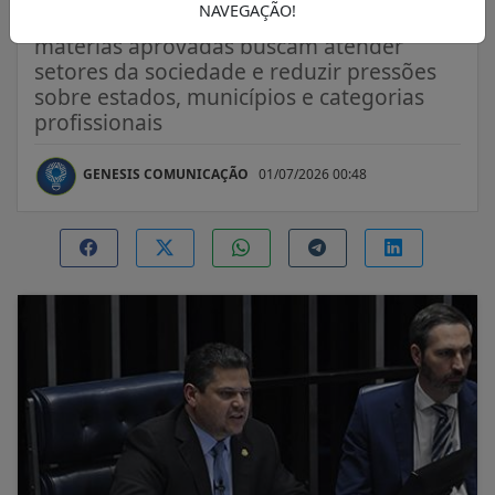
NAVEGAÇÃO!
Presidente do Senado afirmou que
matérias aprovadas buscam atender
setores da sociedade e reduzir pressões
sobre estados, municípios e categorias
profissionais
GENESIS COMUNICAÇÃO
01/07/2026 00:48