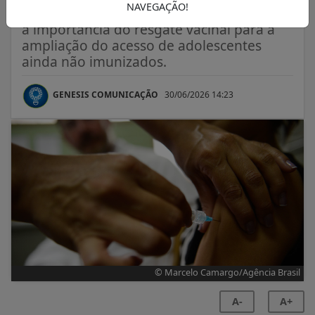
NAVEGAÇÃO!
Em ofício, o Ministério da Saúde, reforçou
a importância do resgate vacinal para a
ampliação do acesso de adolescentes
ainda não imunizados.
GENESIS COMUNICAÇÃO
30/06/2026 14:23
© Marcelo Camargo/Agência Brasil
A-
A+