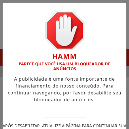
Entrar
HAMM
MENU
PARECE QUE VOCÊ USA UM BLOQUEADOR DE
ANÚNCIOS
HA DESTAQUE EM PORTO GRANDE COM ATUAÇÃO VOLTADA AO 
A publicidade é uma fonte importante de
financiamento do nosso conteúdo. Para
continuar navegando, por favor desabilite seu
NOTÍCIAS/SAÚDE
bloqueador de anúncios.
Vacinação de adolescentes de
15 a 19 anos contra o HPV é
prorrogada
APÓS DESABILITAR, ATUALIZE A PÁGINA PARA CONTINUAR SUA