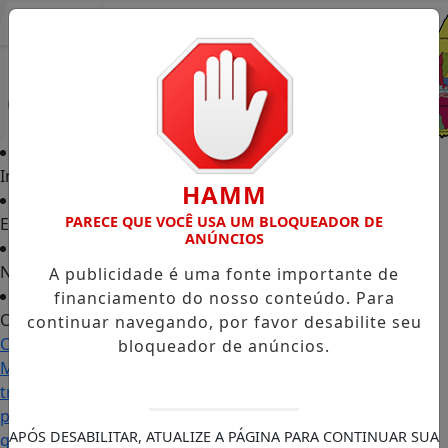
Entrar
Início
HAMM
PARECE QUE VOCÊ USA UM BLOQUEADOR DE
Edições
ANÚNCIOS
Notícias
A publicidade é uma fonte importante de
financiamento do nosso conteúdo. Para
Contato
continuar navegando, por favor desabilite seu
Carol
bloqueador de anúncios.
Monteiro:
trajetória
política
APÓS DESABILITAR, ATUALIZE A PÁGINA PARA CONTINUAR SUA
ganha