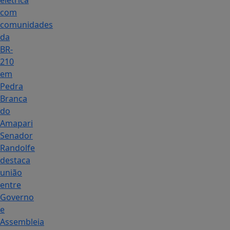
elétrica
com
comunidades
da
BR-
210
em
Pedra
Branca
do
Amapari
Senador
Randolfe
destaca
união
entre
Governo
e
Assembleia