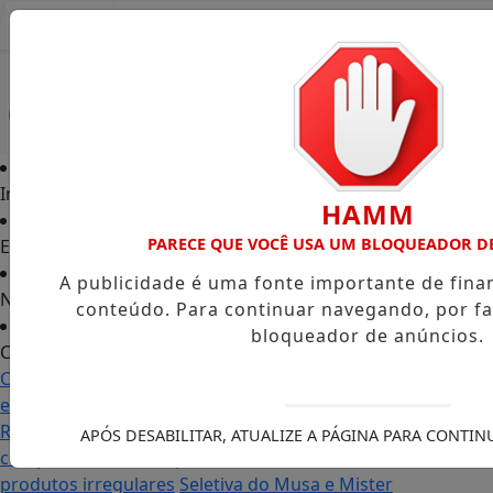
Entrar
Início
HAMM
PARECE QUE VOCÊ USA UM BLOQUEADOR D
Edições
A publicidade é uma fonte importante de fin
Notícias
conteúdo. Para continuar navegando, por fa
bloqueador de anúncios.
Contato
Carol Monteiro: trajetória política ganha destaque
em Porto Grande com atuação voltada ao município
Receita Federal anuncia mudanças no programa de
APÓS DESABILITAR, ATUALIZE A PÁGINA PARA CONTI
compras no exterior para evitar entrada de
produtos irregulares
Seletiva do Musa e Mister