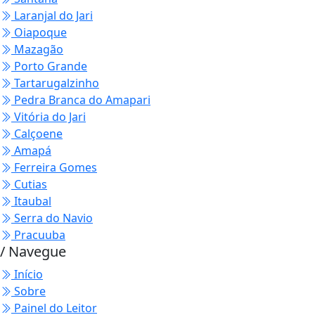
Laranjal do Jari
Oiapoque
Mazagão
Porto Grande
Tartarugalzinho
Pedra Branca do Amapari
Vitória do Jari
Calçoene
Amapá
Ferreira Gomes
Cutias
Itaubal
Serra do Navio
Pracuuba
/ Navegue
Início
Sobre
Painel do Leitor