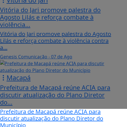
Vitória do Jari
Vitória do Jari promove palestra do
Agosto Lilás e reforça combate à
violência...
Vitória do Jari promove palestra do Agosto
Lilás e reforça combate à violência contra
a...
Genesis Comunicação
- 07 de Ago
Macapá
Prefeitura de Macapá reúne ACIA para
discutir atualização do Plano Diretor
do...
Prefeitura de Macapá reúne ACIA para
discutir atualização do Plano Diretor do
Município