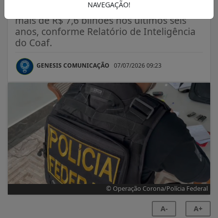
NAVEGAÇÃO!
Esquema criminoso teria “movimentado
mais de R$ 7,6 bilhões nos últimos seis
anos, conforme Relatório de Inteligência
do Coaf.
GENESIS COMUNICAÇÃO
07/07/2026 09:23
© Operação Corona/Polícia Federal
A-
A+