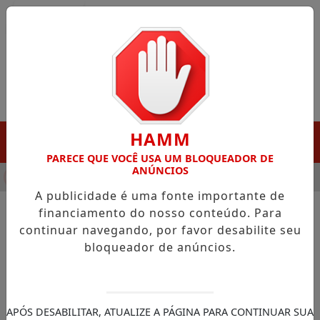
Entrar
HAMM
MENU
PARECE QUE VOCÊ USA UM BLOQUEADOR DE
ANÚNCIOS
NHA DESTAQUE EM PORTO GRANDE COM ATUAÇÃO VOLTADA AO
A publicidade é uma fonte importante de
financiamento do nosso conteúdo. Para
continuar navegando, por favor desabilite seu
NOTÍCIAS/JUSTIÇA FEDERAL
bloqueador de anúncios.
Polícia Federal deflagra 6ª
fase da Operação Unha e
Carne, no Rio
APÓS DESABILITAR, ATUALIZE A PÁGINA PARA CONTINUAR SUA