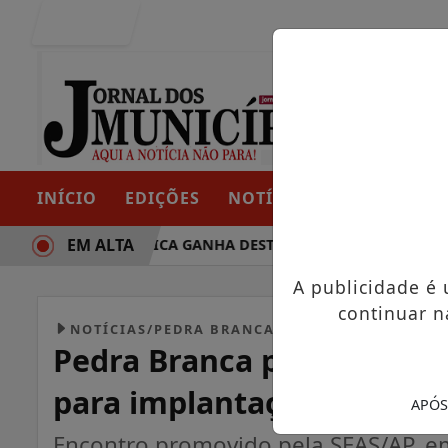
Entrar
INÍCIO
EDIÇÕES
NOTÍCIAS
CONTATO
EM ALTA
RAJETÓRIA POLÍTICA GANHA DESTAQUE EM PORTO GRANDE C
A publicidade é
continuar n
NOTÍCIAS/PEDRA BRANCA DO AMAPARI
Pedra Branca participa d
para implantação do Famí
APÓS
Encontro promovido pela SEAS/AP, em