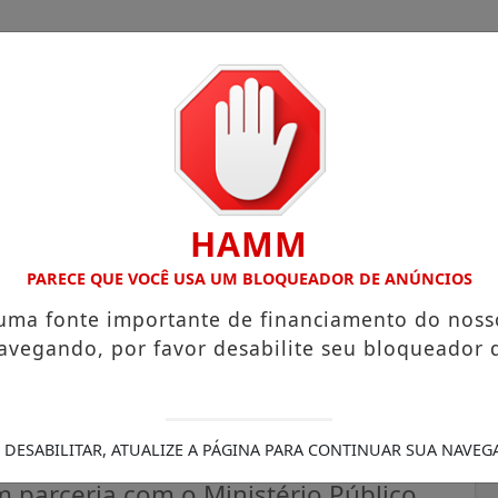
HAMM
OM ATUAÇÃO VOLTADA AO MUNICÍPIO
RECEITA FEDERAL A
PARECE QUE VOCÊ USA UM BLOQUEADOR DE ANÚNCIOS
 uma fonte importante de financiamento do noss
avegando, por favor desabilite seu bloqueador 
e assessoramento técnico
lia Acolhedora
 DESABILITAR, ATUALIZE A PÁGINA PARA CONTINUAR SUA NAVEG
 parceria com o Ministério Público,