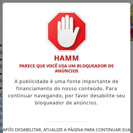
Entrar
Início
HAMM
PARECE QUE VOCÊ USA UM BLOQUEADOR DE
Edições
ANÚNCIOS
Notícias
A publicidade é uma fonte importante de
financiamento do nosso conteúdo. Para
Contato
continuar navegando, por favor desabilite seu
Carol
bloqueador de anúncios.
Monteiro:
trajetória
política
APÓS DESABILITAR, ATUALIZE A PÁGINA PARA CONTINUAR SUA
ganha