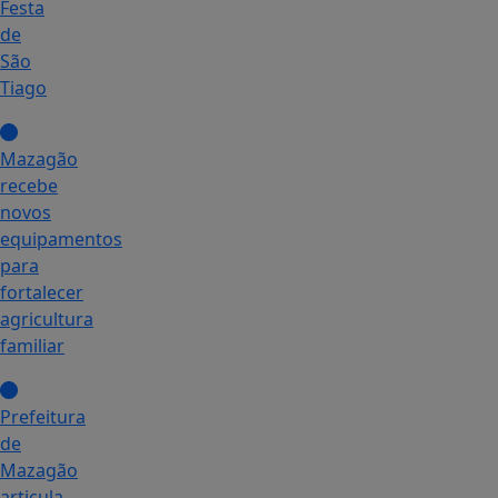
Festa
de
São
Tiago
Mazagão
recebe
novos
equipamentos
para
fortalecer
agricultura
familiar
Prefeitura
de
Mazagão
articula