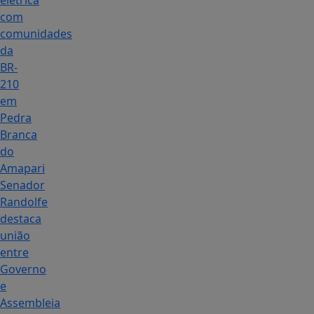
elétrica
com
comunidades
da
BR-
210
em
Pedra
Branca
do
Amapari
Senador
Randolfe
destaca
união
entre
Governo
e
Assembleia