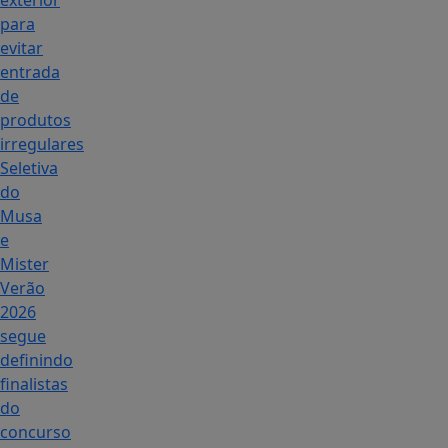
exterior
para
evitar
entrada
de
produtos
irregulares
Seletiva
do
Musa
e
Mister
Verão
2026
segue
definindo
finalistas
do
concurso