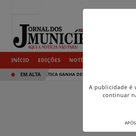
Entrar
INÍCIO
EDIÇÕES
NOTÍCIAS
CONTATO
EM ALTA
O: TRAJETÓRIA POLÍTICA GANHA DESTAQUE EM PORTO GRAN
A publicidade é
continuar n
APÓS