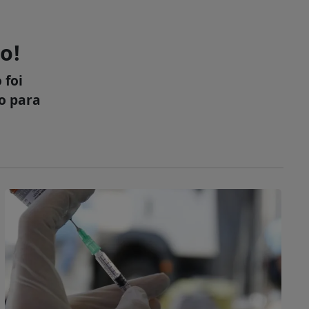
o!
 foi
xo para