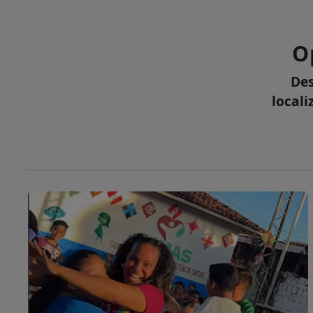
O
Des
locali